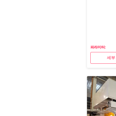
파라미터:
세부