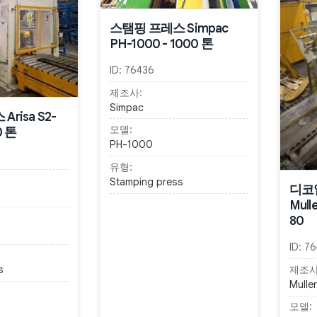
스탬핑 프레스 Simpac
PH-1000 - 1000 톤
ID:
76436
제조사:
Simpac
risa S2-
모델:
0 톤
PH-1000
유형:
Stamping press
디코
Mull
80
ID:
76
제조사
s
Mulle
모델: