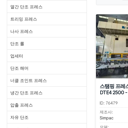
열간 단조 프레스
트리밍 프레스
나사 프레스
단조 롤
업세터
단조 해머
너클 조인트 프레스
스탬핑 프레스 
DTE4 2500 -
냉간 단조 프레스
ID:
76479
압출 프레스
제조사:
자유 단조
Simpac
모델: