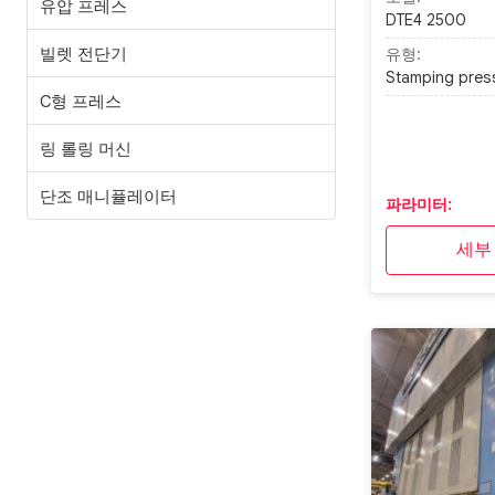
유압 프레스
DTE4 2500
빌렛 전단기
유형:
Stamping pres
C형 프레스
링 롤링 머신
단조 매니퓰레이터
파라미터:
세부