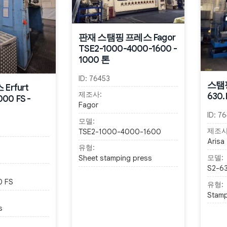
판재 스탬핑 프레스 Fagor
TSE2-1000-4000-1600 -
1000 톤
ID:
76453
스탬핑
Erfurt
제조사:
630.
00 FS -
Fagor
ID:
76
모델:
제조사
TSE2-1000-4000-1600
Arisa
유형:
모델:
Sheet stamping press
S2-6
0 FS
유형:
Stamp
s