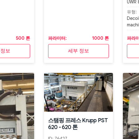
UWR 
유형:
Decoi
machi
500 톤
파라미터:
1000 톤
파라미
 정보
세부 정보
스탬핑 프레스 Krupp PST
620 - 620 톤
ID:
76427