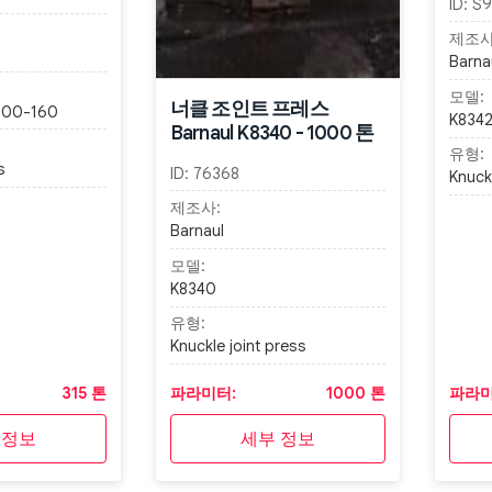
ID:
S9
제조사
Barna
모델:
너클 조인트 프레스
000-160
K834
Barnaul K8340 - 1000 톤
유형:
s
ID:
76368
Knuckl
제조사:
Barnaul
모델:
K8340
유형:
Knuckle joint press
315 톤
파라미터:
1000 톤
파라미
 정보
세부 정보