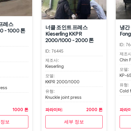
 프레스
너클 조인트 프레스
냉간 
40 - 1000 톤
Kieserling KKPR
Fong
2000/1000 - 2000 톤
ID:
76
ID:
76445
제조사
Chin 
제조사:
Kieserling
모델:
KP-6
모델:
KKPR 2000/1000
유형:
ress
Cold 
유형:
Knuckle joint press
1000 톤
파라미터:
2000 톤
파라미
 정보
세부 정보