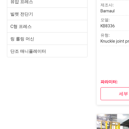
유압 프레스
제조사:
Barnaul
빌렛 전단기
모델:
KB8336
C형 프레스
유형:
링 롤링 머신
Knuckle joint p
단조 매니퓰레이터
파라미터:
세부