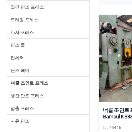
열간 단조 프레스
트리밍 프레스
나사 프레스
단조 롤
업세터
단조 해머
너클 조인트 프레스
냉간 단조 프레스
압출 프레스
너클 조인트
Barnaul KB8
자유 단조
ID:
76446