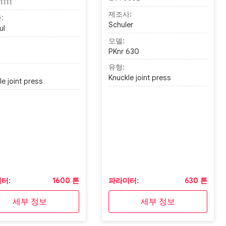
1111
제조사:
:
Schuler
ul
모델:
PKnr 630
2
유형:
Knuckle joint press
e joint press
터:
1600 톤
파라미터:
630 톤
세부 정보
세부 정보