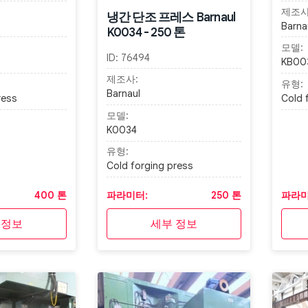
제조사
냉간 단조 프레스 Barnaul
Barna
K0034 - 250 톤
모델:
ID:
76494
KB00
제조사:
유형:
Barnaul
ress
Cold 
모델:
K0034
유형:
Cold forging press
400 톤
파라미터:
250 톤
파라미
 정보
세부 정보