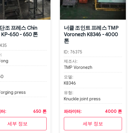
단조 프레스 Chin
너클 조인트 프레스 TMP
 KP-650 - 650 톤
Voronezh K8346 - 4000
톤
435
ID:
76375
:
Fong
제조사:
TMP Voronezh
50
모델:
K8346
forging press
유형:
Knuckle joint press
터:
650 톤
파라미터:
4000 톤
세부 정보
세부 정보