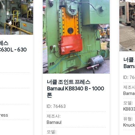
레스
630L - 630
너클
Barn
ID:
76
너클 조인트 프레스
제조사
Barnaul KB8340 B - 1000
Barna
톤
모델:
ID:
76463
KB83
ress
제조사:
유형:
Barnaul
Knuckl
모델: