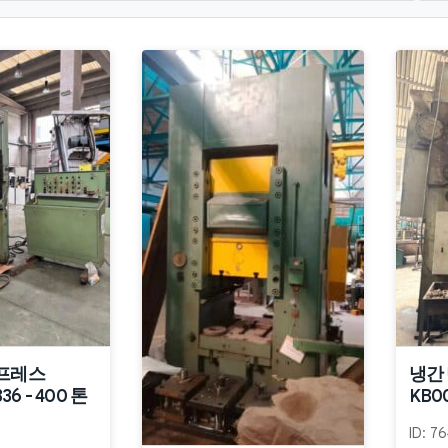
 프레스
냉간 
336 - 400 톤
KB00
ID:
76