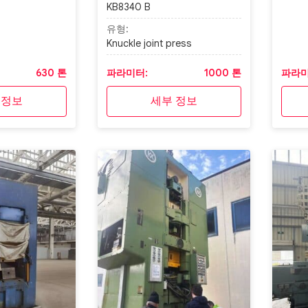
KB8340 B
유형:
Knuckle joint press
630 톤
파라미터:
1000 톤
파라미
 정보
세부 정보