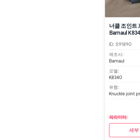
너클 조인트
Barnaul K83
ID:
S91890
제조사:
Barnaul
모델:
K8340
유형:
Knuckle joint p
파라미터:
세부