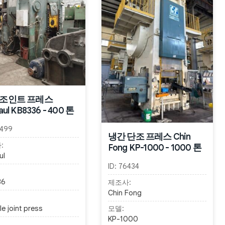
 조인트 프레스
aul KB8336 - 400 톤
499
냉간 단조 프레스 Chin
:
Fong KP-1000 - 1000 톤
ul
ID:
76434
36
제조사:
Chin Fong
e joint press
모델:
KP-1000