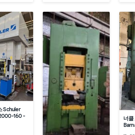
Schuler
2000-160 -
너클
Barn