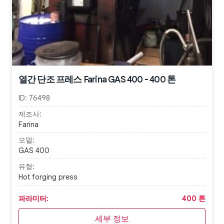
열간 단조 프레스 Farina GAS 400 - 400 톤
ID:
76498
제조사:
Farina
모델:
GAS 400
유형:
Hot forging press
파라미터:
400 톤
세부 정보