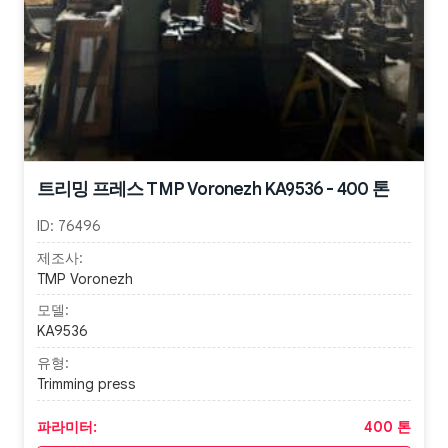
트리밍 프레스 TMP Voronezh KA9536 - 400 톤
ID:
76496
제조사:
TMP Voronezh
모델:
KA9536
유형:
Trimming press
파라미터:
400 톤