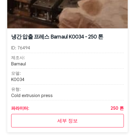
냉간 압출 프레스 Barnaul K0034 - 250 톤
ID:
76494
제조사:
Barnaul
모델:
K0034
유형:
Cold extrusion press
파라미터:
250 톤
세부 정보