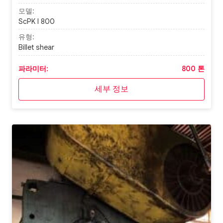
모델:
ScPK I 800
유형:
Billet shear
파라미터:
800 톤
세부 정보