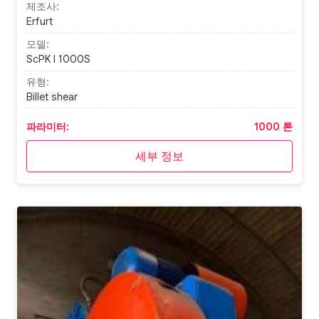
제조사:
Erfurt
모델:
ScPK I 1000S
유형:
Billet shear
파라미터:
1000 톤
세부 정보