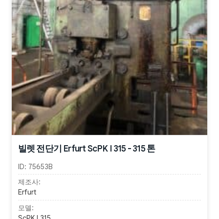
빌렛 전단기 Erfurt ScPK I 315 - 315 톤
ID:
75653B
제조사:
Erfurt
모델:
ScPK I 315