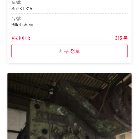
모델:
ScPK I 315
유형:
Billet shear
파라미터:
315 톤
세부 정보