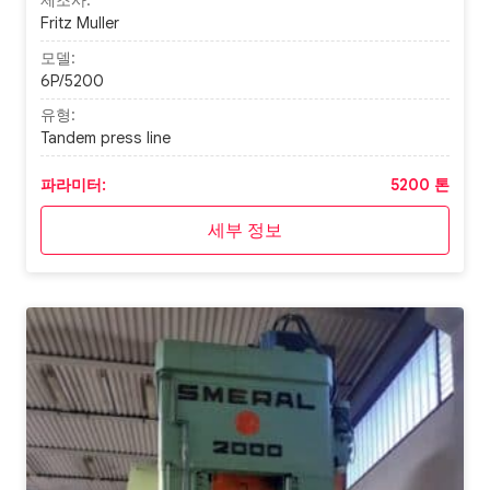
제조사:
Fritz Muller
모델:
6P/5200
유형:
Tandem press line
파라미터:
5200 톤
세부 정보