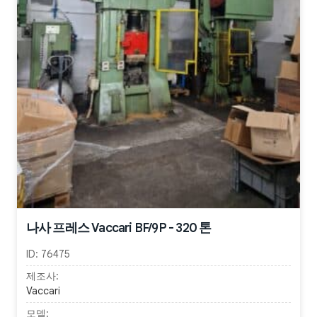
나사 프레스 Vaccari BF/9P - 320 톤
ID:
76475
제조사:
Vaccari
모델: