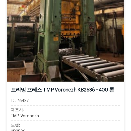
트리밍 프레스 TMP Voronezh KB2536 - 400 톤
ID:
76487
제조사:
TMP Voronezh
모델: