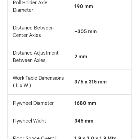
Roll Holder Axle
190 mm
Diameter
Distance Between
~305 mm
Center Axles
Distance Adjustment
2 mm
Between Axles
Work Table Dimensions
375 x 315 mm
( L x W )
Flywheel Diameter
1680 mm
Flywheel Widht
345 mm
Floor Space Overall
1,9 x 2,0 x 1,8 Mts