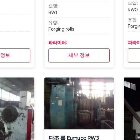
모델:
모델:
RW0
RW1
유형:
유형:
Forgin
Forging rolls
파라미터:
파라미
 정보
세부 정보
단조 롤 Eumuco RW3