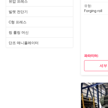
유압 프레스
유형:
Forging roll
빌렛 전단기
C형 프레스
링 롤링 머신
단조 매니퓰레이터
파라미터:
세부