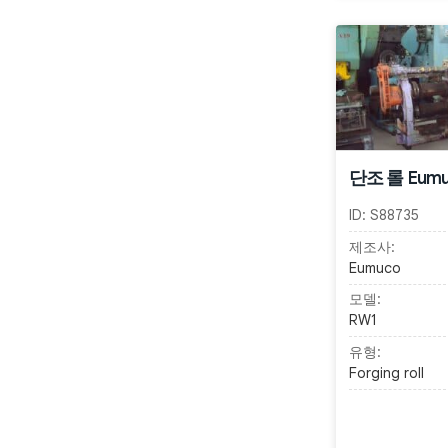
단조 롤 Eumu
ID:
S88735
제조사:
Eumuco
모델:
RW1
유형:
Forging roll