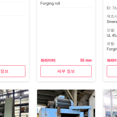
Forging roll
ID:
76
제조사
Smera
모델:
UL 45
유형:
Forgin
파라미터:
55 mm
파라미
 정보
세부 정보