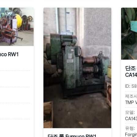
co RW1
단조 
CA14
ID:
S8
제조사
TMP 
모델:
CA14
유형:
Forgin
단조 롤 Eumuco RW1