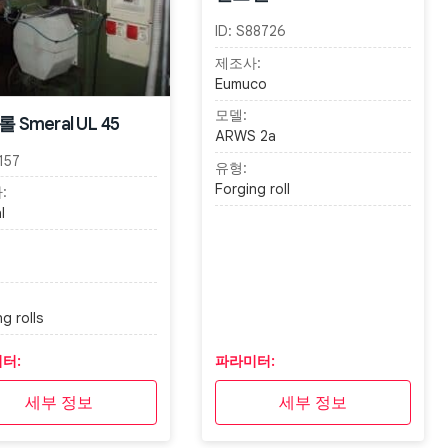
ID:
S88726
제조사:
Eumuco
모델:
 Smeral UL 45
ARWS 2a
157
유형:
Forging roll
:
l
g rolls
터:
파라미터:
세부 정보
세부 정보