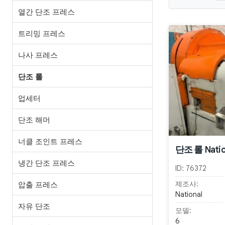
열간 단조 프레스
트리밍 프레스
나사 프레스
단조 롤
업세터
단조 해머
너클 조인트 프레스
단조 롤 Natio
냉간 단조 프레스
ID:
76372
제조사:
압출 프레스
National
자유 단조
모델:
6