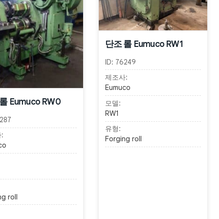
단조 롤 Eumuco RW1
ID:
76249
제조사:
Eumuco
롤 Eumuco RW0
모델:
RW1
287
유형:
:
Forging roll
co
g roll