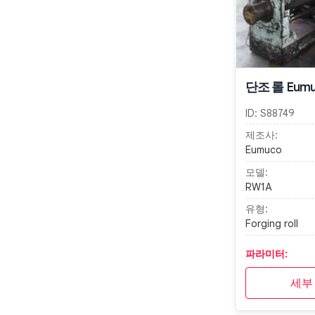
단조 롤 Eumu
ID:
S88749
제조사:
Eumuco
모델:
RW1A
유형:
Forging roll
파라미터:
세부