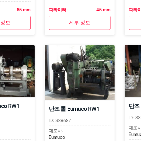
85 mm
파라미터:
45 mm
파라미
 정보
세부 정보
co RW1
단조 
단조 롤 Eumuco RW1
ID:
S8
ID:
S88687
제조사
제조사:
Eumu
Eumuco