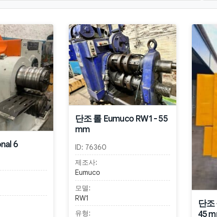
단조 롤 Eumuco RW1 - 55
mm
nal 6
ID:
76360
제조사:
Eumuco
모델:
RW1
단조 롤
45 
유형: