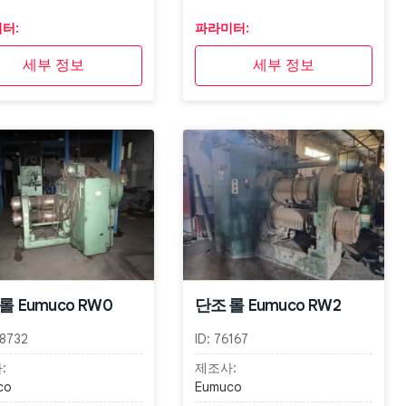
터:
파라미터:
세부 정보
세부 정보
롤 Eumuco RW0
단조 롤 Eumuco RW2
8732
ID:
76167
:
제조사:
co
Eumuco