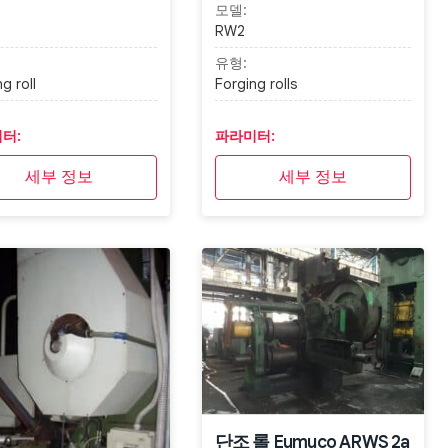
모델:
RW2
유형:
g roll
Forging rolls
터:
파라미터:
세부 정보
세부 정보
단조 롤 Eumuco ARWS 2a