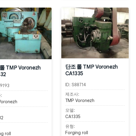
단조 롤 TMP Voronezh
롤 TMP Voronezh
CA1335
32
ID:
S88714
9193
제조사:
:
TMP Voronezh
Voronezh
모델:
CA1335
32
유형:
Forging roll
g roll