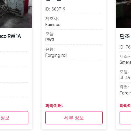
ID:
S88719
제조사:
Eumuco
모델:
co RW1A
단조 롤
RW3
ID:
76
유형:
Forging roll
제조사
Smera
모델:
UL 45
유형:
Forgin
파라미터:
파라미
 정보
세부 정보