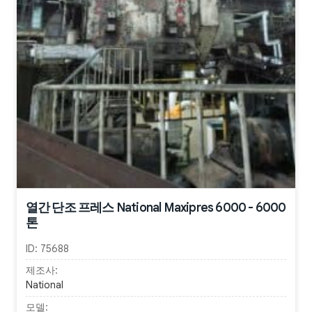
열간 단조 프레스 National Maxipres 6000 - 6000
톤
ID:
75688
제조사:
National
모델: