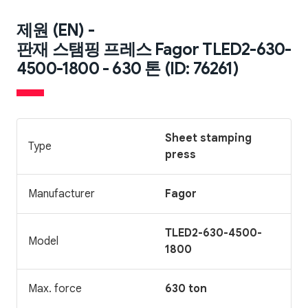
제원 (EN) -
판재 스탬핑 프레스 Fagor TLED2-630-
4500-1800 - 630 톤 (ID: 76261)
Sheet stamping
Type
press
Manufacturer
Fagor
TLED2-630-4500-
Model
1800
Max. force
630 ton