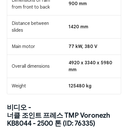
Dimensions of ram
900 mm
from front to back
Distance between
1420 mm
slides
Main motor
77 kW, 380 V
4920 x 3340 x 5980
Overall dimensions
mm
Weight
125480 kg
비디오 -
너클 조인트 프레스 TMP Voronezh
KB8044 - 2500 톤 (ID: 76335)