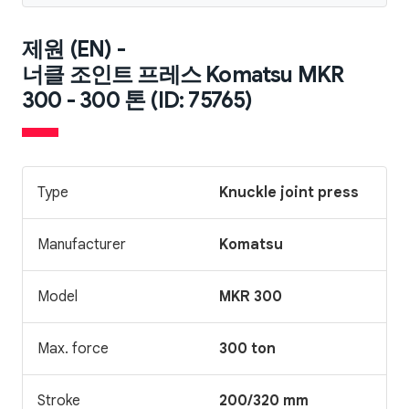
제원 (EN) -
너클 조인트 프레스 Komatsu MKR
300 - 300 톤 (ID: 75765)
Type
Knuckle joint press
Manufacturer
Komatsu
Model
MKR 300
Max. force
300 ton
Stroke
200/320 mm