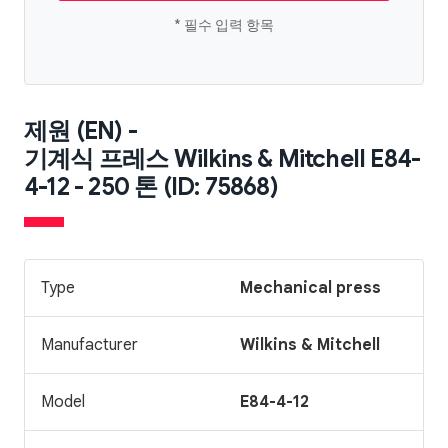
* 필수 입력 항목
제원 (EN) -
기계식 프레스 Wilkins & Mitchell E84-
4-12 - 250 톤 (ID: 75868)
Type
Mechanical press
Manufacturer
Wilkins & Mitchell
Model
E84-4-12