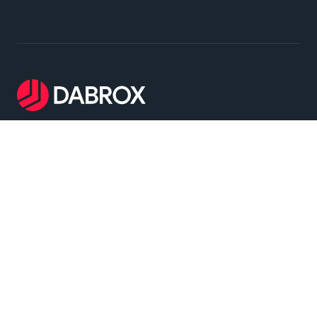
Dabrox Machinery - 는 중고 단조 프레스 및 스탬핑
장비의 검색, 선정 및 공급을 전문으로 합니다. 당사
는 열간 및 냉간 단조 작업과 판재 스탬핑을 포함한
광범위한 산업 응용 분야에 대한 신뢰할 수 있는 솔루
션을 제공합니다
메인 메뉴
단조 및 스탬핑 기계