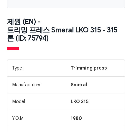
제원 (EN) -
트리밍 프레스 Smeral LKO 315 - 315
톤 (ID: 75794)
Type
Trimming press
Manufacturer
Smeral
Model
LKO 315
Y.O.M
1980