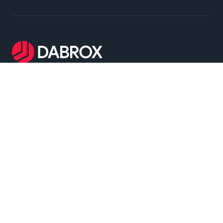
Dabrox Machinery - 는 중고 단조 프레스 및 스탬핑
장비의 검색, 선정 및 공급을 전문으로 합니다. 당사
는 열간 및 냉간 단조 작업과 판재 스탬핑을 포함한
광범위한 산업 응용 분야에 대한 신뢰할 수 있는 솔루
션을 제공합니다
메인 메뉴
단조 및 스탬핑 기계
회사 소개