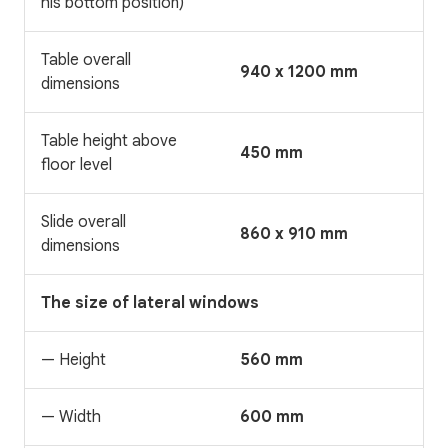
his bottom position)
Table overall
940 x 1200 mm
dimensions
Table height above
450 mm
floor level
Slide overall
860 x 910 mm
dimensions
The size of lateral windows
— Height
560 mm
— Width
600 mm