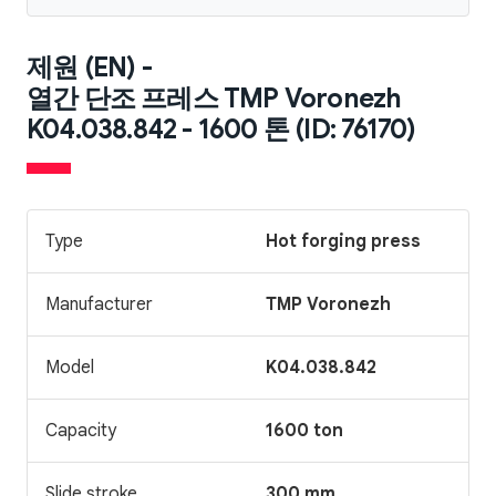
제원 (EN) -
열간 단조 프레스 TMP Voronezh
K04.038.842 - 1600 톤 (ID: 76170)
Type
Hot forging press
Manufacturer
TMP Voronezh
Model
K04.038.842
Capacity
1600 ton
Slide stroke
300 mm