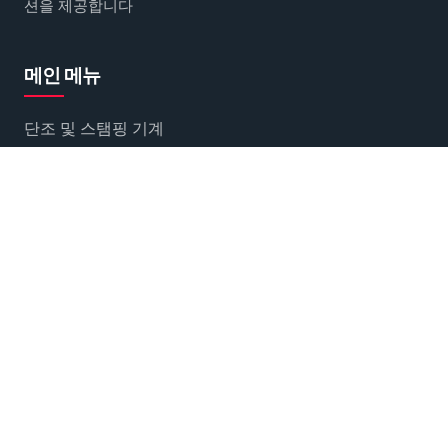
션을 제공합니다
메인 메뉴
단조 및 스탬핑 기계
회사 소개
연락처
소셜 네트워크에서 만나보세요