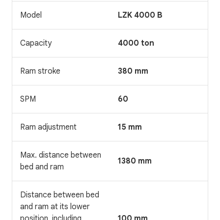
Model
LZK 4000 B
Capacity
4000 ton
Ram stroke
380 mm
SPM
60
Ram adjustment
15 mm
Max. distance between
1380 mm
bed and ram
Distance between bed
and ram at its lower
position, including
100 mm