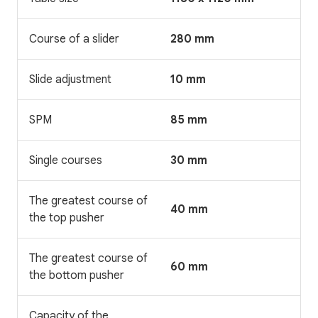
Course of a slider
280 mm
Slide adjustment
10 mm
SPM
85 mm
Single courses
30 mm
The greatest course of
40 mm
the top pusher
The greatest course of
60 mm
the bottom pusher
Capacity of the