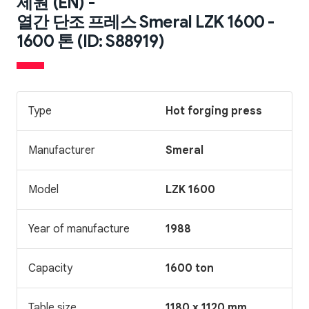
제원 (EN) -
열간 단조 프레스 Smeral LZK 1600 -
1600 톤 (ID: S88919)
Type
Hot forging press
Manufacturer
Smeral
Model
LZK 1600
Year of manufacture
1988
Capacity
1600 ton
Table size
1180 x 1120 mm