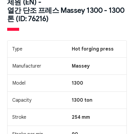
제원 (EN) -
열간 단조 프레스 Massey 1300 - 1300
톤 (ID: 76216)
Type
Hot forging press
Manufacturer
Massey
Model
1300
Capacity
1300 ton
Stroke
254 mm