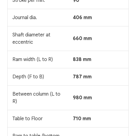
Stroke per min.
90
Journal dia.
406 mm
Shaft diameter at
660 mm
eccentric
Ram width (L to R)
838 mm
Depth (F to B)
787 mm
Between column (L to
980 mm
R)
Table to Floor
710 mm
Ram to table (bottom