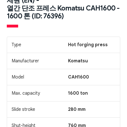
제원 (EN) -
열간 단조 프레스 Komatsu CAH1600 -
1600 톤 (ID: 76396)
Type
Hot forging press
Manufacturer
Komatsu
Model
CAH1600
Max. capacity
1600 ton
Slide stroke
280 mm
Shut-height
760 mm