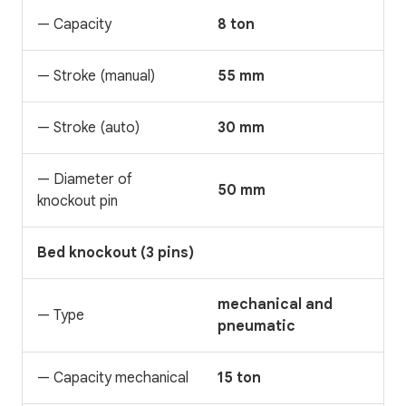
— Capacity
8 ton
— Stroke (manual)
55 mm
— Stroke (auto)
30 mm
— Diameter of
50 mm
knockout pin
Bed knockout (3 pins)
mechanical and
— Type
pneumatic
— Capacity mechanical
15 ton