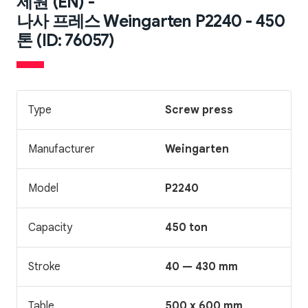
제원 (EN) -
나사 프레스 Weingarten P2240 - 450
톤 (ID: 76057)
Type
Screw press
Manufacturer
Weingarten
Model
P2240
Capacity
450 ton
Stroke
40 — 430 mm
Table
500 x 600 mm