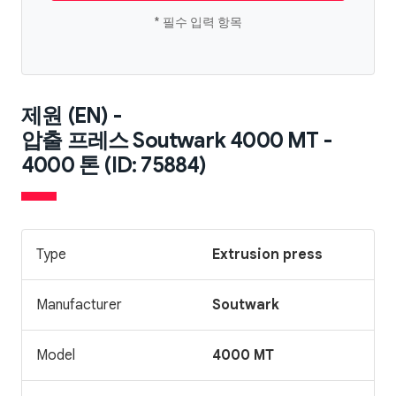
* 필수 입력 항목
제원 (EN) -
압출 프레스 Soutwark 4000 MT -
4000 톤 (ID: 75884)
Type
Extrusion press
Manufacturer
Soutwark
Model
4000 MT