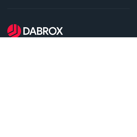
Dabrox Machinery - 는 중고 단조 프레스 및 스탬핑
장비의 검색, 선정 및 공급을 전문으로 합니다. 당사
는 열간 및 냉간 단조 작업과 판재 스탬핑을 포함한
광범위한 산업 응용 분야에 대한 신뢰할 수 있는 솔루
션을 제공합니다
메인 메뉴
단조 및 스탬핑 기계
회사 소개