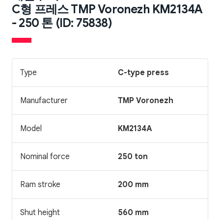
C형 프레스 TMP Voronezh KM2134A
- 250 톤 (ID: 75838)
Type
C-type press
Manufacturer
TMP Voronezh
Model
KM2134A
Nominal force
250 ton
Ram stroke
200 mm
Shut height
560 mm