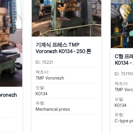
기계식 프레스 TMP
Voronezh K0134 - 250 톤
C형 프레
K0134 -
ID:
75221
제조사:
ID:
75190
TMP Voronezh
제조사:
모델:
TMP Vor
K0134
ronezh
모델:
유형:
K0134
Mechanical press
유형:
C-type p