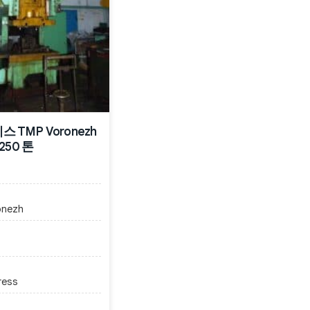
스 TMP Voronezh
 250 톤
onezh
ress