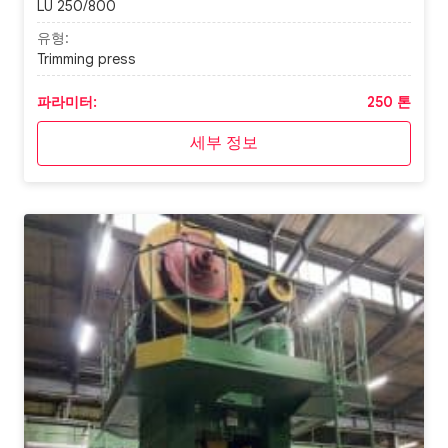
LU 250/800
유형:
Trimming press
파라미터:
250 톤
세부 정보