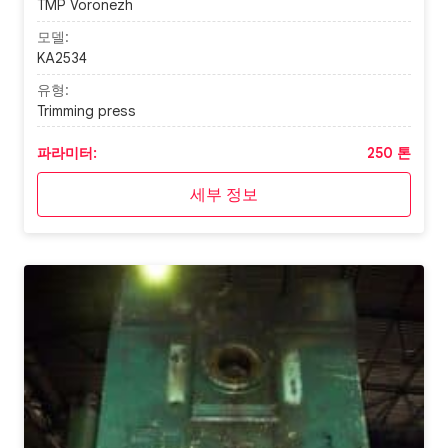
TMP Voronezh
모델:
KA2534
유형:
Trimming press
파라미터:
250 톤
세부 정보