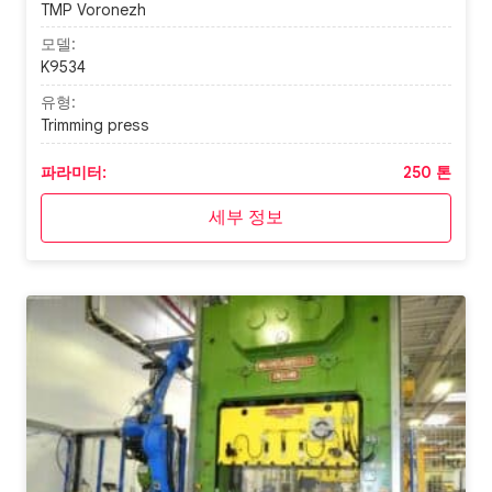
TMP Voronezh
모델:
K9534
유형:
Trimming press
파라미터:
250 톤
세부 정보