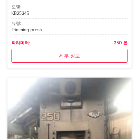
모델:
KB2534B
유형:
Trimming press
파라미터:
250 톤
세부 정보