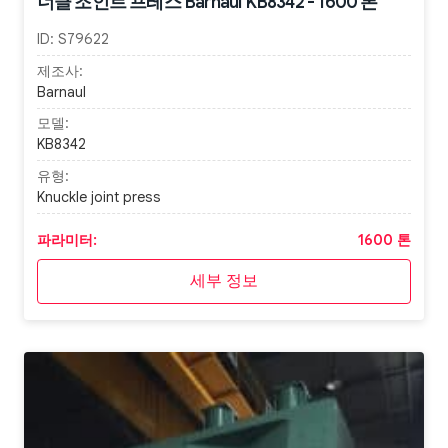
너클 조인트 프레스 Barnaul KB8342 - 1600 톤
ID:
S79622
제조사:
Barnaul
모델:
KB8342
유형:
Knuckle joint press
파라미터:
1600 톤
세부 정보