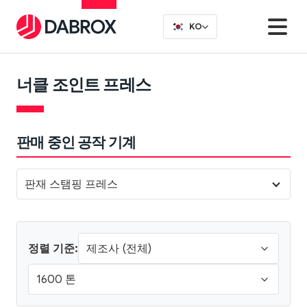
KO
너클 조인트 프레스
판매 중인 공작 기계
판재 스탬핑 프레스
정렬 기준: