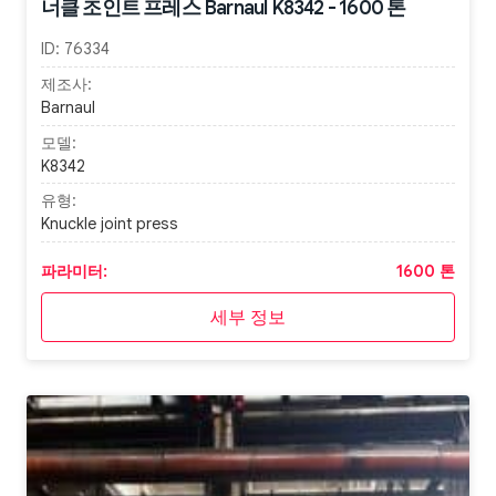
너클 조인트 프레스 Barnaul K8342 - 1600 톤
ID:
76334
제조사:
Barnaul
모델:
K8342
유형:
Knuckle joint press
파라미터:
1600 톤
세부 정보