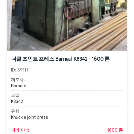
너클 조인트 프레스 Barnaul K8342 - 1600 톤
ID:
S91111
제조사:
Barnaul
모델:
K8342
유형:
Knuckle joint press
파라미터:
1600 톤