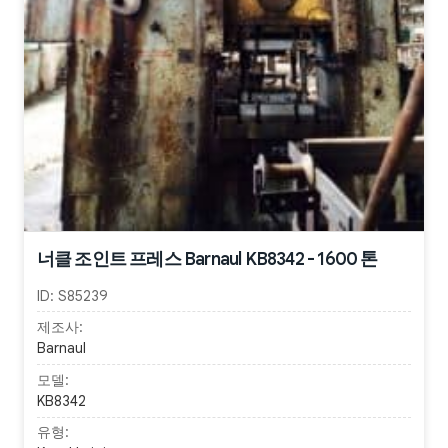
너클 조인트 프레스 Barnaul KB8342 - 1600 톤
ID:
S85239
제조사:
Barnaul
모델:
KB8342
유형: