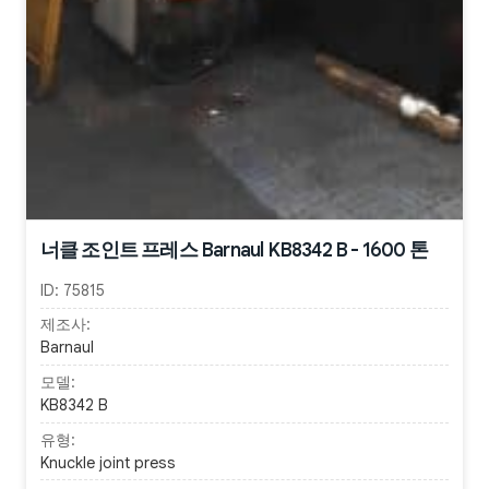
너클 조인트 프레스 Barnaul KB8342 B - 1600 톤
ID:
75815
제조사:
Barnaul
모델:
KB8342 B
유형:
Knuckle joint press