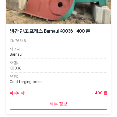
냉간 단조 프레스 Barnaul K0036 - 400 톤
ID:
76345
제조사:
Barnaul
모델:
K0036
유형:
Cold forging press
파라미터:
400 톤
세부 정보