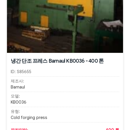
냉간 단조 프레스 Barnaul KB0036 - 400 톤
ID:
S85655
제조사:
Barnaul
모델:
KB0036
유형:
Cold forging press
파라미터:
400 톤