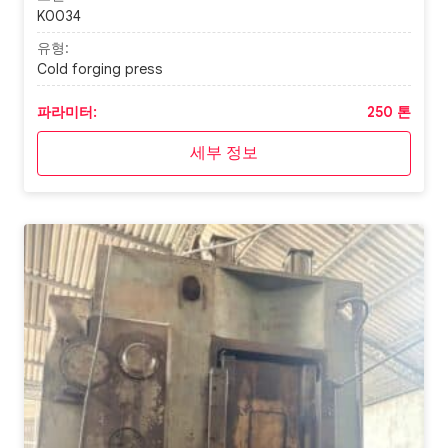
K0034
유형:
Cold forging press
파라미터:
250 톤
세부 정보