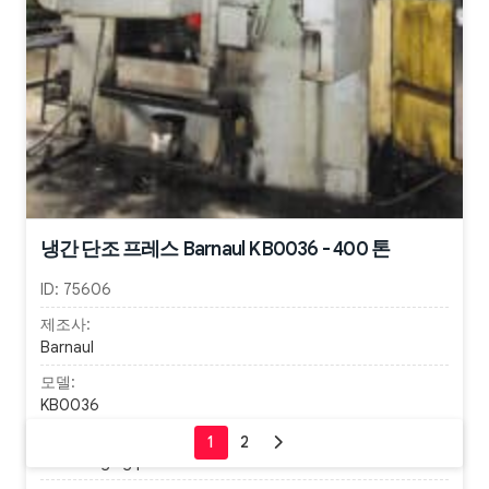
냉간 단조 프레스 Barnaul KB0036 - 400 톤
ID:
75606
제조사:
Barnaul
모델:
KB0036
유형:
Cold forging press