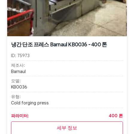
냉간 단조 프레스 Barnaul KB0036 - 400 톤
ID:
75973
제조사:
Barnaul
모델:
KB0036
유형:
Cold forging press
파라미터:
400 톤
세부 정보