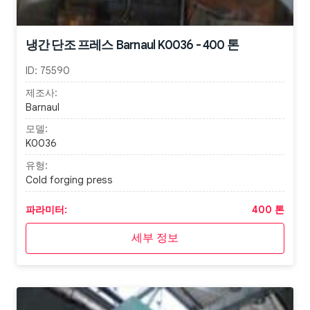
냉간 단조 프레스 Barnaul K0036 - 400 톤
ID:
75590
제조사:
Barnaul
모델:
K0036
유형:
Cold forging press
파라미터:
400 톤
세부 정보