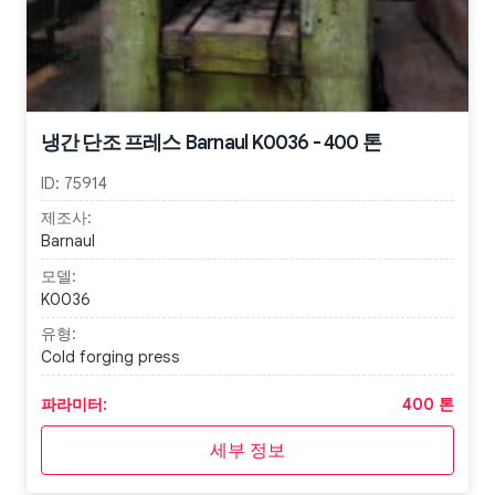
냉간 단조 프레스 Barnaul K0036 - 400 톤
ID:
75914
제조사:
Barnaul
모델:
K0036
유형:
Cold forging press
파라미터:
400 톤
세부 정보