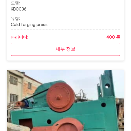
모델:
KB0036
유형:
Cold forging press
파라미터:
400 톤
세부 정보