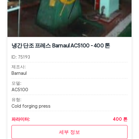
냉간 단조 프레스 Barnaul AC5100 - 400 톤
ID:
75193
제조사:
Barnaul
모델:
AC5100
유형:
Cold forging press
파라미터:
400 톤
세부 정보