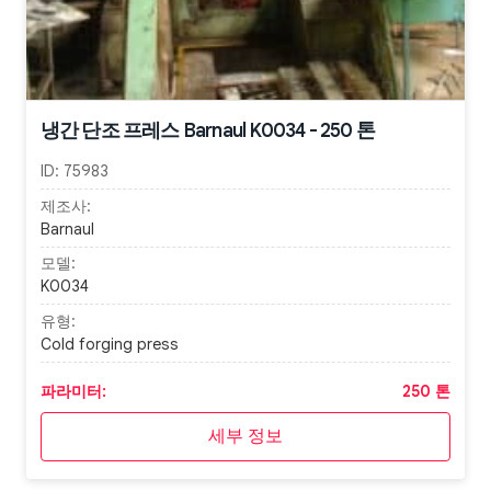
냉간 단조 프레스 Barnaul K0034 - 250 톤
ID:
75983
제조사:
Barnaul
모델:
K0034
유형:
Cold forging press
파라미터:
250 톤
세부 정보