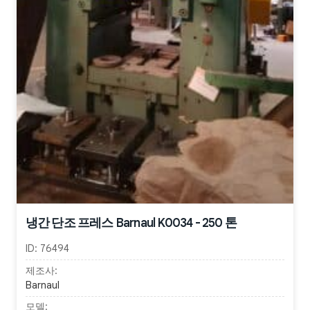
냉간 단조 프레스 Barnaul K0034 - 250 톤
ID:
76494
제조사:
Barnaul
모델: