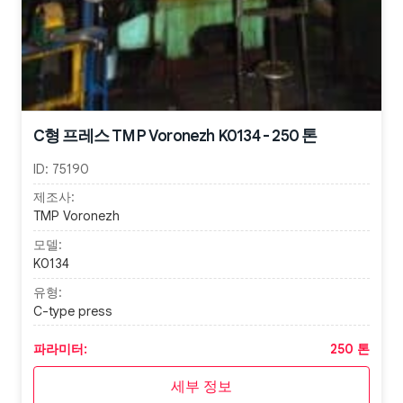
C형 프레스 TMP Voronezh K0134 - 250 톤
ID:
75190
제조사:
TMP Voronezh
모델:
K0134
유형:
C-type press
파라미터:
250 톤
세부 정보