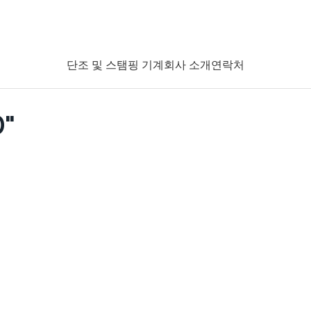
단조 및 스탬핑 기계
회사 소개
연락처
0"